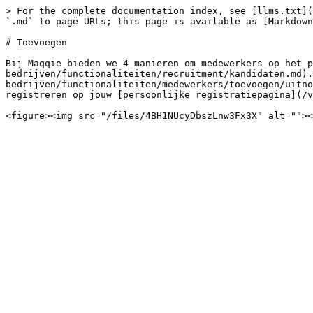
> For the complete documentation index, see [llms.txt](
`.md` to page URLs; this page is available as [Markdown
# Toevoegen

Bij Maqqie bieden we 4 manieren om medewerkers op het p
bedrijven/functionaliteiten/recruitment/kandidaten.md).
bedrijven/functionaliteiten/medewerkers/toevoegen/uitno
registreren op jouw [persoonlijke registratiepagina](/v