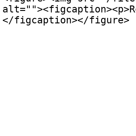
alt=""><figcaption><p>R