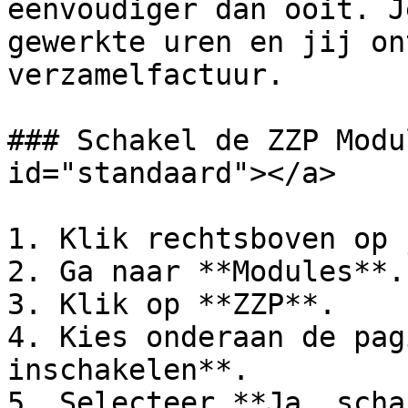
eenvoudiger dan ooit. J
gewerkte uren en jij on
verzamelfactuur.

### Schakel de ZZP Modu
id="standaard"></a>

1. Klik rechtsboven op 
2. Ga naar **Modules**.

3. Klik op **ZZP**.

4. Kies onderaan de pag
inschakelen**.

5. Selecteer **Ja, scha