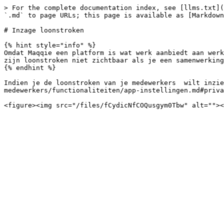
> For the complete documentation index, see [llms.txt](
`.md` to page URLs; this page is available as [Markdown
# Inzage loonstroken

{% hint style="info" %}

Omdat Maqqie een platform is wat werk aanbiedt aan werk
zijn loonstroken niet zichtbaar als je een samenwerking
{% endhint %}

Indien je de loonstroken van je medewerkers  wilt inzie
medewerkers/functionaliteiten/app-instellingen.md#priva