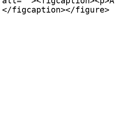
alt=""><figcaption><p>A