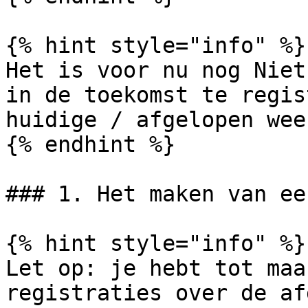
{% hint style="info" %}

Het is voor nu nog Niet
in de toekomst te regis
huidige / afgelopen week
{% endhint %}

### 1. Het maken van ee
{% hint style="info" %}

Let op: je hebt tot maa
registraties over de af