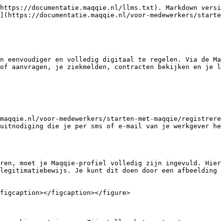
https://documentatie.maqqie.nl/llms.txt). Markdown versi
](https://documentatie.maqqie.nl/voor-medewerkers/starte
n eenvoudiger en volledig digitaal te regelen. Via de Ma
of aanvragen, je ziekmelden, contracten bekijken en je l
maqqie.nl/voor-medewerkers/starten-met-maqqie/registrere
uitnodiging die je per sms of e-mail van je werkgever he
ren, moet je Maqqie-profiel volledig zijn ingevuld. Hier
legitimatiebewijs. Je kunt dit doen door een afbeelding 
figcaption></figcaption></figure>
