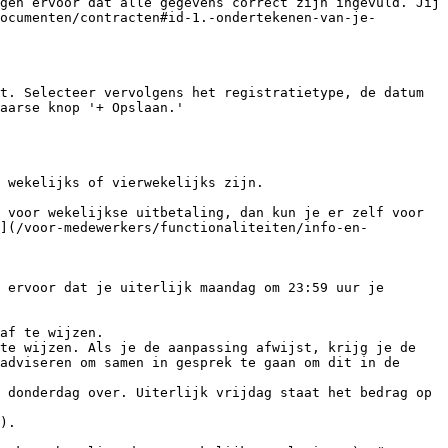
gen ervoor dat alle gegevens correct zijn ingevuld. Jij 
ocumenten/contracten#id-1.-ondertekenen-van-je-
t. Selecteer vervolgens het registratietype, de datum 
aarse knop '+ Opslaan.'

 wekelijks of vierwekelijks zijn.

 voor wekelijkse uitbetaling, dan kun je er zelf voor 
.](/voor-medewerkers/functionaliteiten/info-en-
 ervoor dat je uiterlijk maandag om 23:59 uur je 
af te wijzen.

te wijzen. Als je de aanpassing afwijst, krijg je de 
adviseren om samen in gesprek te gaan om dit in de 
 donderdag over. Uiterlijk vrijdag staat het bedrag op 
).
