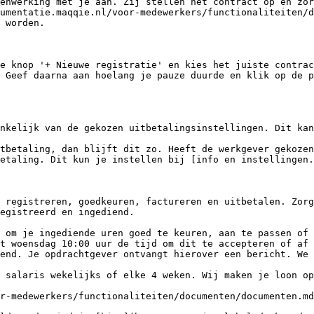
enwerking met je aan. Zij stellen het contract op en zor
umentatie.maqqie.nl/voor-medewerkers/functionaliteiten/d
 worden.

e knop '+ Nieuwe registratie' en kies het juiste contrac
 Geef daarna aan hoelang je pauze duurde en klik op de p
nkelijk van de gekozen uitbetalingsinstellingen. Dit kan
tbetaling, dan blijft dit zo. Heeft de werkgever gekozen
etaling. Dit kun je instellen bij [info en instellingen
 registreren, goedkeuren, factureren en uitbetalen. Zorg
egistreerd en ingediend.

 om je ingediende uren goed te keuren, aan te passen of 
t woensdag 10:00 uur de tijd om dit te accepteren of af 
end. Je opdrachtgever ontvangt hierover een bericht. We 
 salaris wekelijks of elke 4 weken. Wij maken je loon op
r-medewerkers/functionaliteiten/documenten/documenten.md