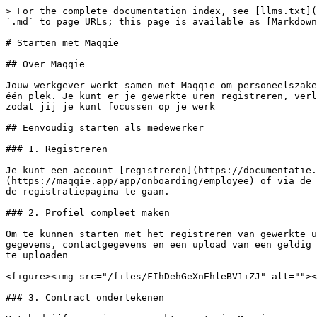
> For the complete documentation index, see [llms.txt](
`.md` to page URLs; this page is available as [Markdown
# Starten met Maqqie

## Over Maqqie

Jouw werkgever werkt samen met Maqqie om personeelszake
één plek. Je kunt er je gewerkte uren registreren, verl
zodat jij je kunt focussen op je werk

## Eenvoudig starten als medewerker

### 1. Registreren

Je kunt een account [registreren](https://documentatie.
(https://maqqie.app/app/onboarding/employee) of via de 
de registratiepagina te gaan.

### 2. Profiel compleet maken

Om te kunnen starten met het registreren van gewerkte u
gegevens, contactgegevens en een upload van een geldig 
te uploaden

<figure><img src="/files/FIhDehGeXnEhleBV1iZJ" alt=""><
### 3. Contract ondertekenen
