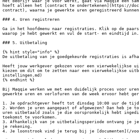
Het bedrijf waar je voor werkt, gaat via Maqqie een sam
hoeft alleen het [contract te ondertekenen](https://doc
contract), waarna je gewerkte uren geregistreerd kunnen
### 4. Uren registreren

Ga in het hoofdmenu naar registraties. Klik op de paars
waarop je hebt gewerkt en vul de start- en eindtijd in.
### 5. Uitbetaling

{% hint style="info" %}

De uitbetaling van je goedgekeurde registraties is afha
Heeft jouw werkgever gekozen voor een vierwekelijkse ui
kiezen om dit om te zetten naar een vierwekelijkse uitb
instellingen.md)

{% endhint %}

Bij Maqqie werken we met een duidelijk proces voor uren
gewerkte uren en verlofuren van de week ervoor hebt ger
1. Je opdrachtgever heeft tot dinsdag 10:00 uur de tijd
2. Worden je uren aangepast of afgewezen? Dan heb je to
uren uitbetaald zoals je die oorspronkelijk hebt ingedi
toekomst te voorkomen.

3. Afhankelijk van je uitbetalingsperiode ontvang je je
je rekening.

4. Je loonstrook vind je terug bij je [documenten](/voo